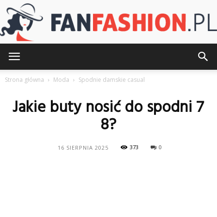
FanFashion.pl
Strona główna
Moda
Spodnie damskie casual
Jakie buty nosić do spodni 7
8?
373
0
16 SIERPNIA 2025