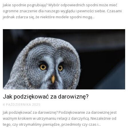
Jakie spodnie pogrubiają? Wybór odpowiednich spodni może mieć
ogromne znaczenie dla naszego wyglądu i pewności siebie. Czasami
jednak zdarza się, że niektóre modele spodni mogą...
Jak podziękować za darowiznę?
4 PAŹDZIERNIKA 2025
Jak podziękować za darowiznę? Podziękowanie za darowiznę jest
ważnym krokiem w utrzymaniu relacji z darczyńcą. Niezależnie od
tego, czy otrzymaliśmy pieniądze, przedmioty czy czas i...