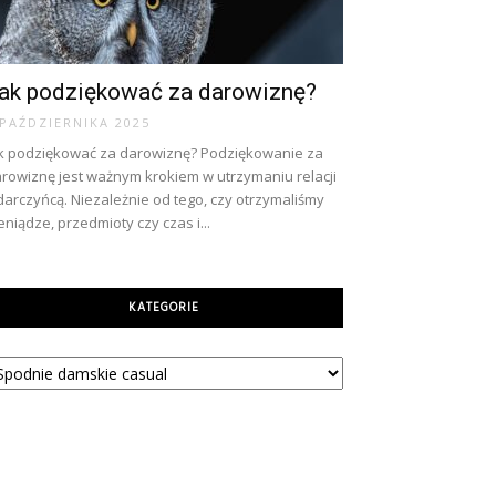
ak podziękować za darowiznę?
 PAŹDZIERNIKA 2025
k podziękować za darowiznę? Podziękowanie za
rowiznę jest ważnym krokiem w utrzymaniu relacji
darczyńcą. Niezależnie od tego, czy otrzymaliśmy
eniądze, przedmioty czy czas i...
KATEGORIE
tegorie