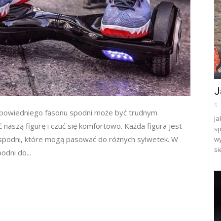
J
5
odpowiedniego fasonu spodni może być trudnym
Ja
naszą figurę i czuć się komfortowo. Każda figura jest
sp
w spodni, które mogą pasować do różnych sylwetek. W
wy
si
odni do...