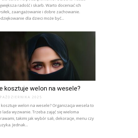
jwiększa radość i skarb. Warto doceniać ich
siłek, zaangażowanie i dobre zachowanie.
dziękowanie dla dzieci może być...
le kosztuje welon na wesele?
 PAŹDZIERNIKA 2025
e kosztuje welon na wesele? Organizacja wesela to
e lada wyzwanie. Trzeba zająć się wieloma
rawami, takimi jak wybór sali, dekoracje, menu czy
zyka. Jednak...