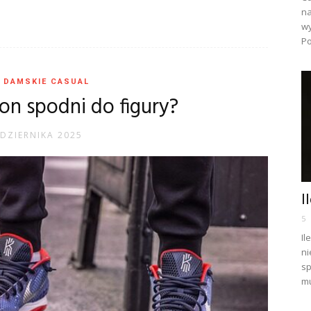
na
wy
Po
 DAMSKIE CASUAL
on spodni do figury?
DZIERNIKA 2025
I
5
Il
ni
sp
mu