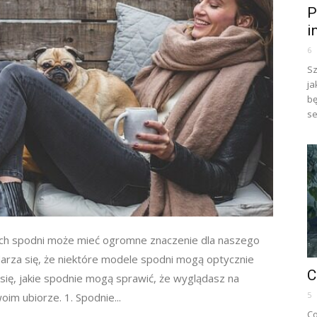
P
i
6
Sz
ja
bę
se
ich spodni może mieć ogromne znaczenie dla naszego
darza się, że niektóre modele spodni mogą optycznie
C
się, jakie spodnie mogą sprawić, że wyglądasz na
5
oim ubiorze. 1. Spodnie...
Co