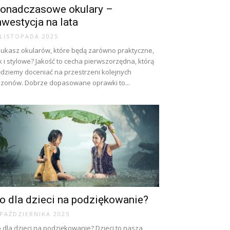
onadczasowe okulary –
nwestycja na lata
 LISTOPADA 2025
ukasz okularów, które będą zarówno praktyczne,
k i stylowe? Jakość to cecha pierwszorzędna, którą
dziemy doceniać na przestrzeni kolejnych
zonów. Dobrze dopasowane oprawki to...
o dla dzieci na podziękowanie?
 PAŹDZIERNIKA 2025
 dla dzieci na podziękowanie? Dzieci to nasza