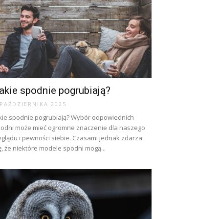
akie spodnie pogrubiają?
 PAŹDZIERNIKA 2025
kie spodnie pogrubiają? Wybór odpowiednich
odni może mieć ogromne znaczenie dla naszego
glądu i pewności siebie. Czasami jednak zdarza
ę, że niektóre modele spodni mogą...