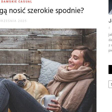
 DAMSKIE CASUAL
gą nosić szerokie spodnie?
J
WRZEŚNIA 2025
4
Ja
da
z 
pi
Ka