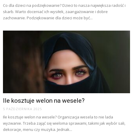
Co dla dzieci na podziękowanie? Dzieci to nasza największa radość i
skarb. Warto doceniać ich wysiłek, zaangażowanie i dobre
zachowanie. Podziękowanie dla dzieci może być...
Ile kosztuje welon na wesele?
5 PAŹDZIERNIKA 2025
Ile kosztuje welon na wesele? Organizacja wesela to nie lada
wyzwanie. Trzeba zająć się wieloma sprawami, takimi jak wybór sali,
dekoracje, menu czy muzyka. Jednak...