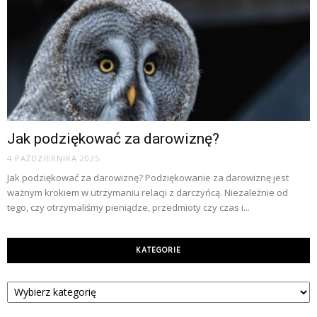
Jak podziękować za darowiznę?
4 PAŹDZIERNIKA 2025
Jak podziękować za darowiznę? Podziękowanie za darowiznę jest
ważnym krokiem w utrzymaniu relacji z darczyńcą. Niezależnie od
tego, czy otrzymaliśmy pieniądze, przedmioty czy czas i...
KATEGORIE
Kategorie