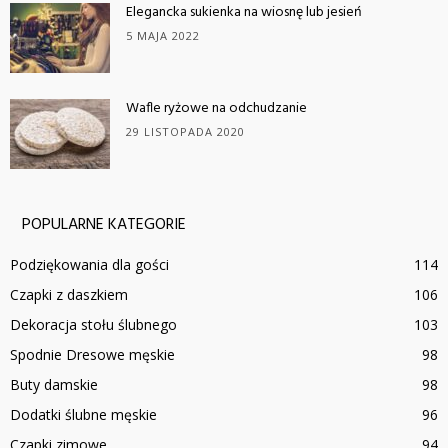
Elegancka sukienka na wiosnę lub jesień
5 MAJA 2022
Wafle ryżowe na odchudzanie
29 LISTOPADA 2020
POPULARNE KATEGORIE
Podziękowania dla gości
114
Czapki z daszkiem
106
Dekoracja stołu ślubnego
103
Spodnie Dresowe męskie
98
Buty damskie
98
Dodatki ślubne męskie
96
Czapki zimowe
94