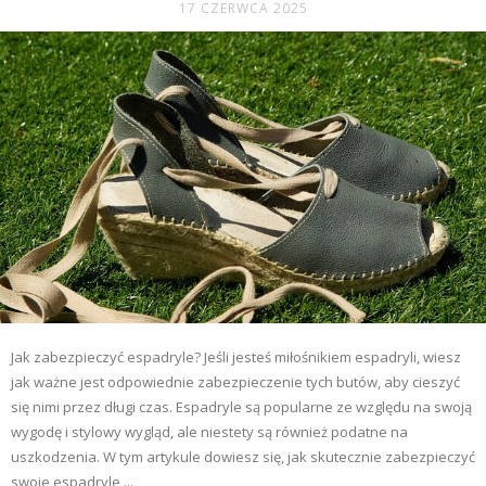
17 CZERWCA 2025
Jak zabezpieczyć espadryle? Jeśli jesteś miłośnikiem espadryli, wiesz
jak ważne jest odpowiednie zabezpieczenie tych butów, aby cieszyć
się nimi przez długi czas. Espadryle są popularne ze względu na swoją
wygodę i stylowy wygląd, ale niestety są również podatne na
uszkodzenia. W tym artykule dowiesz się, jak skutecznie zabezpieczyć
swoje espadryle,...