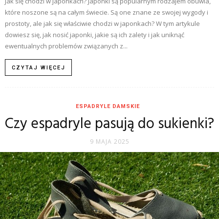
Jak się chodzi w japonkach? Japonki są popularnym rodzajem obuwia,
które noszone są na całym świecie. Są one znane ze swojej wygody i
prostoty, ale jak się właściwie chodzi w japonkach? W tym artykule
dowiesz się, jak nosić japonki, jakie są ich zalety i jak uniknąć
ewentualnych problemów związanych z...
CZYTAJ WIĘCEJ
ESPADRYLE DAMSKIE
Czy espadryle pasują do sukienki?
9 MAJA 2025