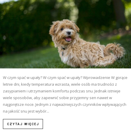
W czym spać w upały? W czym spać w upały? Wprowadzenie W gorące
letnie dni, kiedy temperatura wzrasta, wiele osób ma trudności z
zasypianiem i utrzymaniem komfortu podczas snu. Jednak istnieje
wiele sposobów, aby zapewnić sobie przyjemny sen nawet w
najgorętsze noce. Jednym z najważniejszych czynników wpływających
na jakość snu jest wybór...
CZYTAJ WIĘCEJ