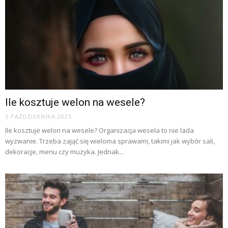
Ile kosztuje welon na wesele?
5 PAŹDZIERNIKA 2025
Ile kosztuje welon na wesele? Organizacja wesela to nie lada
wyzwanie. Trzeba zająć się wieloma sprawami, takimi jak wybór sali,
dekoracje, menu czy muzyka. Jednak...