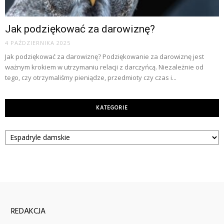
Jak podziękować za darowiznę?
4 PAŹDZIERNIKA 2025
Jak podziękować za darowiznę? Podziękowanie za darowiznę jest
ważnym krokiem w utrzymaniu relacji z darczyńcą. Niezależnie od
tego, czy otrzymaliśmy pieniądze, przedmioty czy czas i...
KATEGORIE
Kategorie
REDAKCJA