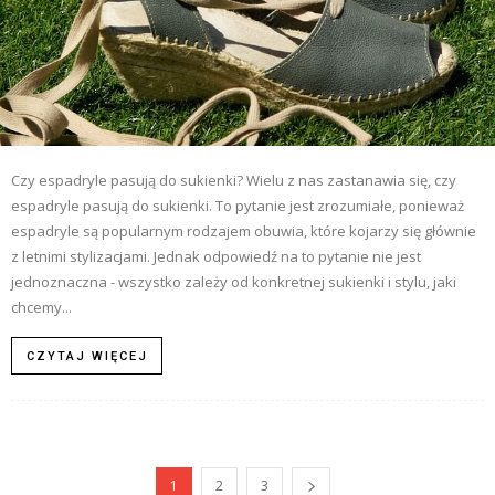
Czy espadryle pasują do sukienki? Wielu z nas zastanawia się, czy
espadryle pasują do sukienki. To pytanie jest zrozumiałe, ponieważ
espadryle są popularnym rodzajem obuwia, które kojarzy się głównie
z letnimi stylizacjami. Jednak odpowiedź na to pytanie nie jest
jednoznaczna - wszystko zależy od konkretnej sukienki i stylu, jaki
chcemy...
CZYTAJ WIĘCEJ
1
2
3