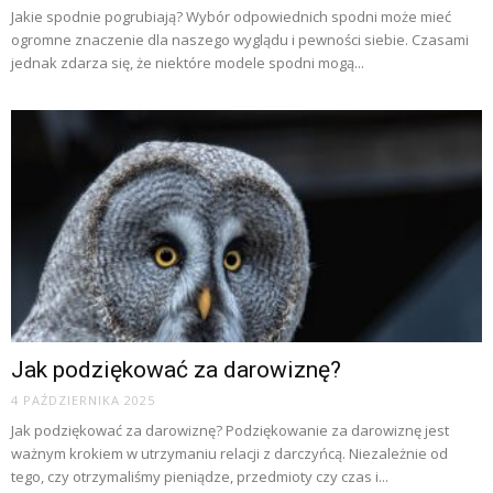
Jakie spodnie pogrubiają? Wybór odpowiednich spodni może mieć
ogromne znaczenie dla naszego wyglądu i pewności siebie. Czasami
jednak zdarza się, że niektóre modele spodni mogą...
Jak podziękować za darowiznę?
4 PAŹDZIERNIKA 2025
Jak podziękować za darowiznę? Podziękowanie za darowiznę jest
ważnym krokiem w utrzymaniu relacji z darczyńcą. Niezależnie od
tego, czy otrzymaliśmy pieniądze, przedmioty czy czas i...