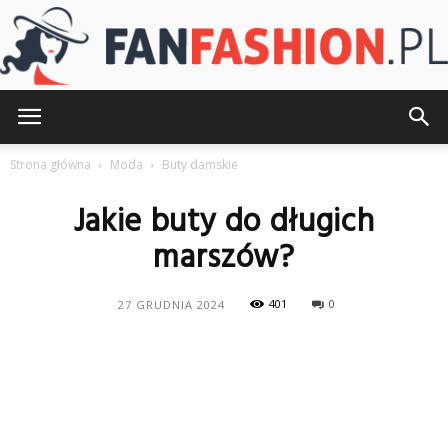
FanFashion.pl
Strona główna
Moda
Buty damskie
Jakie buty do długich
marszów?
401
0
27 GRUDNIA 2024