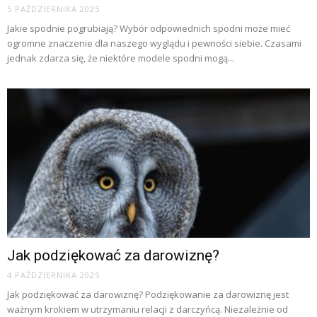
5 PAŹDZIERNIKA 2025
Jakie spodnie pogrubiają? Wybór odpowiednich spodni może mieć
ogromne znaczenie dla naszego wyglądu i pewności siebie. Czasami
jednak zdarza się, że niektóre modele spodni mogą...
Jak podziękować za darowiznę?
4 PAŹDZIERNIKA 2025
Jak podziękować za darowiznę? Podziękowanie za darowiznę jest
ważnym krokiem w utrzymaniu relacji z darczyńcą. Niezależnie od