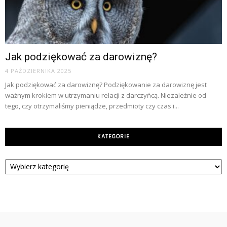
Jak podziękować za darowiznę?
4 PAŹDZIERNIKA 2025
Jak podziękować za darowiznę? Podziękowanie za darowiznę jest
ważnym krokiem w utrzymaniu relacji z darczyńcą. Niezależnie od
tego, czy otrzymaliśmy pieniądze, przedmioty czy czas i...
KATEGORIE
Kategorie