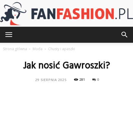
FanFashion.pl
Strona główna
Moda
Chusty i apaszki
Jak nosić Gawroszki?
281
0
29 SIERPNIA 2025