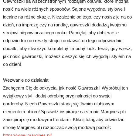
Gawroszki są wszechstronnym rodzajem obuwia, które można
nosić na wiele różnych sposobów. Są one wygodne, stylowe i
idealne na różne okazje. Niezależnie od tego, czy nosisz je na co
dzień, na imprezę czy na randkę, gawroszki dodadzą twojemu
strojowi niepowtarzalnego uroku. Pamiętaj, aby dobierać je
odpowiednio do reszty stroju i dodawać do tego odpowiednie
dodatki, aby stworzyć kompletny i modny look. Teraz, gdy wiesz,
jak nosić gawroszki, możesz cieszyć się ich wygodą i stylem na
co dzień!
Wezwanie do działania:
Zachęcam Cię do odkrycia, jak nosić Gawroszki! Wypróbuj ten
wyjątkowy styl i dodaj odrobinę oryginalności do swojej
garderoby. Niech Gawroszki staną się Twoim ulubionym
elementem ubioru! Sprawdź inspiracje na stronie Margines.pl i
zainspiruj się modowymi trendami. Kliknij tutaj, aby odwiedzić
stronę Margines.pl i rozpocząć swoją modową podróż:
https://www.margines.pl/