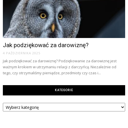
Jak podziękować za darowiznę?
4 PAŹDZIERNIKA 2025
Jak podziękować za darowiznę? Podziękowanie za darowiznę jest
ważnym krokiem w utrzymaniu relacji z darczyńcą. Niezależnie od
tego, czy otrzymaliśmy pieniądze, przedmioty czy czas i...
KATEGORIE
Kategorie