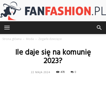
FanFashion.pl
Strona główna
Moda
Zegarki dziecięce
Ile daje się na komunię
2023?
470
0
22 MAJA 2024