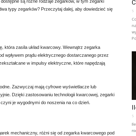
 dostępne są różne rodzaje zegarków, w tym zegarki
C
wa typy zegarków? Przeczytaj dalej, aby dowiedzieć się
5
Co
na
wy
Po
ę, która zasila układ kwarcowy. Wewnątrz zegarka
 pod wpływem prądu elektrycznego dostarczanego przez
przekształcane w impulsy elektryczne, które napędzają
odne. Zazwyczaj mają cyfrowe wyświetlacze lub
zyjnie. Dzięki zastosowaniu technologii kwarcowej, zegarki
o czyni je wygodnymi do noszenia na co dzień.
I
5
Il
ni
garek mechaniczny, różni się od zegarka kwarcowego pod