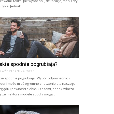
rawami, takimi jak wybór sali, dekoracje, menu czy
zyka. Jednak...
akie spodnie pogrubiają?
 PAŹDZIERNIKA 2025
kie spodnie pogrubiają? Wybór odpowiednich
odni może mieć ogromne znaczenie dla naszego
glądu i pewności siebie. Czasami jednak zdarza
ę, że niektóre modele spodni mogą...