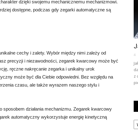
i charakter dzięki swojemu mechanicznemu mechanizmowi.
rdziej dostępne, podczas gdy zegarki automatyczne są
J
ikalne cechy i zalety. Wybór między nimi zależy od
4
ukasz precyzji i niezawodności, zegarek kwarcowy może być
Ja
cję, ręczne nakręcanie zegarka i unikalny urok
da
z 
czny może być dla Ciebie odpowiedni. Bez względu na
pi
erzenia czasu, ale także wyrazem naszego stylu i
go sposobem działania mechanizmu. Zegarek kwarcowy
zegarek automatyczny wykorzystuje energię kinetyczną
Ka