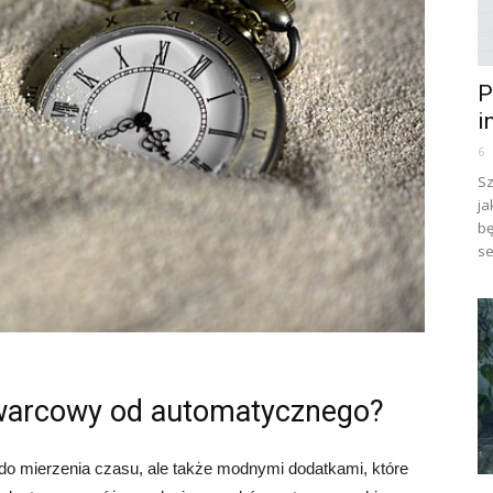
P
i
6
Sz
ja
bę
se
kwarcowy od automatycznego?
 do mierzenia czasu, ale także modnymi dodatkami, które