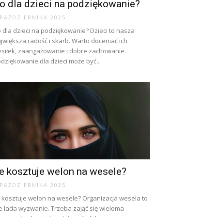
o dla dzieci na podziękowanie?
 PAŹDZIERNIKA 2025
 dla dzieci na podziękowanie? Dzieci to nasza
jwiększa radość i skarb. Warto doceniać ich
siłek, zaangażowanie i dobre zachowanie.
dziękowanie dla dzieci może być...
le kosztuje welon na wesele?
 PAŹDZIERNIKA 2025
e kosztuje welon na wesele? Organizacja wesela to
e lada wyzwanie. Trzeba zająć się wieloma