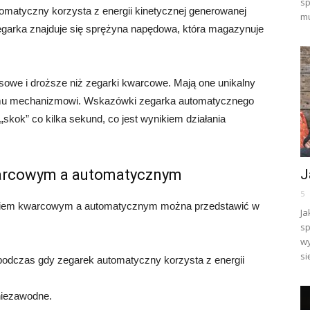
sp
omatyczny korzysta z energii kinetycznej generowanej
mu
egarka znajduje się sprężyna napędowa, która magazynuje
sowe i droższe niż zegarki kwarcowe. Mają one unikalny
emu mechanizmowi. Wskazówki zegarka automatycznego
„skok” co kilka sekund, co jest wynikiem działania
J
arcowym a automatycznym
5
kiem kwarcowym a automatycznym można przedstawić w
Ja
sp
wy
si
podczas gdy zegarek automatyczny korzysta z energii
niezawodne.