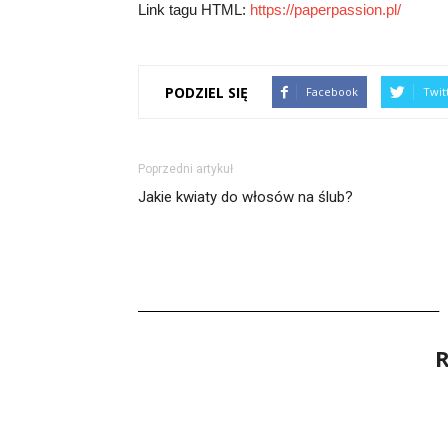
Link tagu HTML:
https://paperpassion.pl/
PODZIEL SIĘ
Facebook
Twit
Poprzedni artykuł
Jakie kwiaty do włosów na ślub?
R