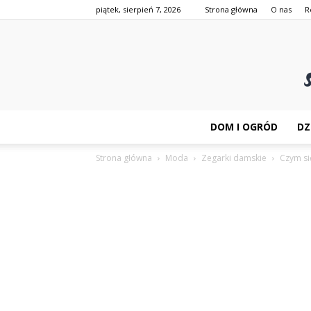
piątek, sierpień 7, 2026
Strona główna
O nas
R
DOM I OGRÓD
DZ
Strona główna
Moda
Zegarki damskie
Czym si