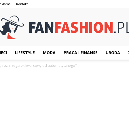
eklama
Kontakt
IECI
LIFESTYLE
MODA
PRACA I FINANSE
URODA
FanFashion.pl
ę różni zegarek kwarcowy od automatycznego?