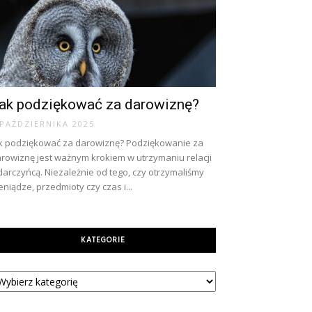
ak podziękować za darowiznę?
 PAŹDZIERNIKA 2025
k podziękować za darowiznę? Podziękowanie za
rowiznę jest ważnym krokiem w utrzymaniu relacji
darczyńcą. Niezależnie od tego, czy otrzymaliśmy
eniądze, przedmioty czy czas i...
KATEGORIE
tegorie