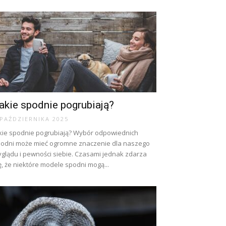
akie spodnie pogrubiają?
 PAŹDZIERNIKA 2025
kie spodnie pogrubiają? Wybór odpowiednich
odni może mieć ogromne znaczenie dla naszego
glądu i pewności siebie. Czasami jednak zdarza
ę, że niektóre modele spodni mogą...