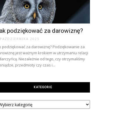
ak podziękować za darowiznę?
 PAŹDZIERNIKA 2025
k podziękować za darowiznę? Podziękowanie za
rowiznę jest ważnym krokiem w utrzymaniu relacji
darczyńcą. Niezależnie od tego, czy otrzymaliśmy
eniądze, przedmioty czy czas i...
KATEGORIE
tegorie