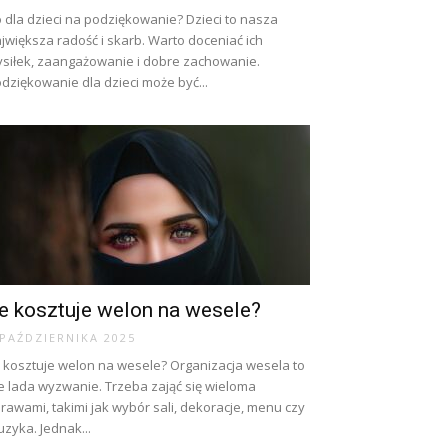
 dla dzieci na podziękowanie? Dzieci to nasza
jwiększa radość i skarb. Warto doceniać ich
siłek, zaangażowanie i dobre zachowanie.
dziękowanie dla dzieci może być...
le kosztuje welon na wesele?
 PAŹDZIERNIKA 2025
e kosztuje welon na wesele? Organizacja wesela to
e lada wyzwanie. Trzeba zająć się wieloma
rawami, takimi jak wybór sali, dekoracje, menu czy
zyka. Jednak...