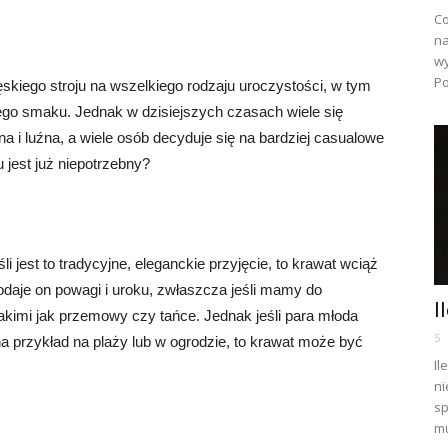
Co
na
wy
Po
kiego stroju na wszelkiego rodzaju uroczystości, w tym
ego smaku. Jednak w dzisiejszych czasach wiele się
na i luźna, a wiele osób decyduje się na bardziej casualowe
 jest już niepotrzebny?
 jest to tradycyjne, eleganckie przyjęcie, to krawat wciąż
daje on powagi i uroku, zwłaszcza jeśli mamy do
I
takimi jak przemowy czy tańce. Jednak jeśli para młoda
5
na przykład na plaży lub w ogrodzie, to krawat może być
Il
ni
sp
mu