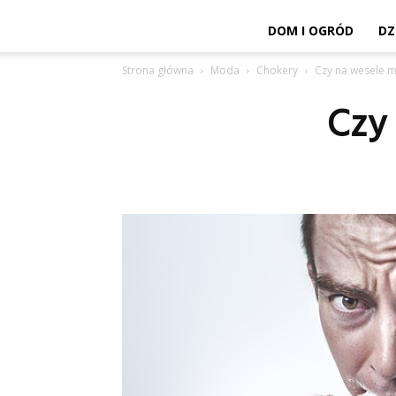
DOM I OGRÓD
DZ
Strona główna
Moda
Chokery
Czy na wesele m
Czy