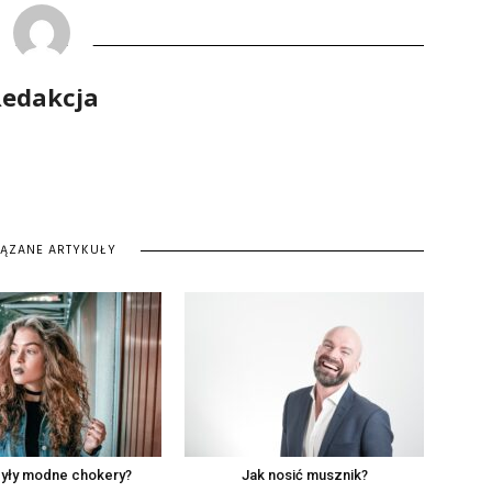
edakcja
IĄZANE ARTYKUŁY
były modne chokery?
Jak nosić musznik?