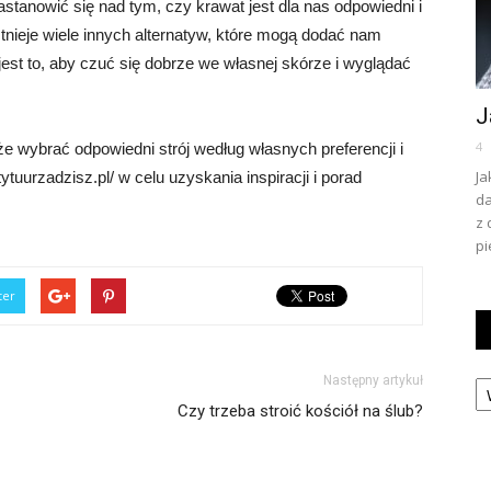
zastanowić się nad tym, czy krawat jest dla nas odpowiedni i
stnieje wiele innych alternatyw, które mogą dodać nam
 jest to, aby czuć się dobrze we własnej skórze i wyglądać
J
4
e wybrać odpowiedni strój według własnych preferencji i
Ja
ytuurzadzisz.pl/ w celu uzyskania inspiracji i porad
da
z 
pi
ter
Ka
Następny artykuł
Czy trzeba stroić kościół na ślub?