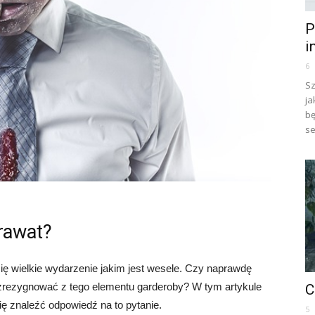
P
i
6
Sz
ja
bę
se
rawat?
 się wielkie wydarzenie jakim jest wesele. Czy naprawdę
zrezygnować z tego elementu garderoby? W tym artykule
C
ię znaleźć odpowiedź na to pytanie.
5