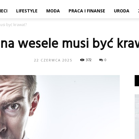
IECI
LIFESTYLE
MODA
PRACA I FINANSE
URODA
usi być krawat?
 na wesele musi być kra
372
0
22 CZERWCA 2025