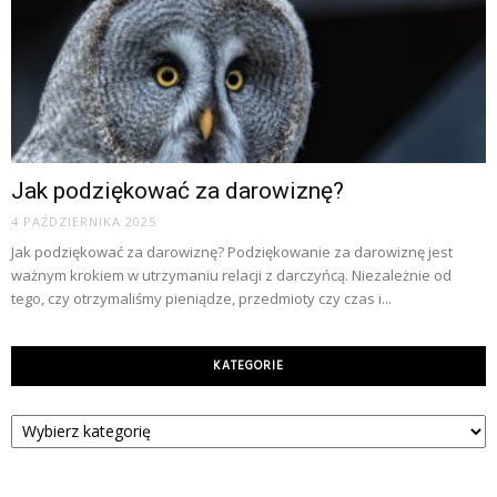
Jak podziękować za darowiznę?
4 PAŹDZIERNIKA 2025
Jak podziękować za darowiznę? Podziękowanie za darowiznę jest
ważnym krokiem w utrzymaniu relacji z darczyńcą. Niezależnie od
tego, czy otrzymaliśmy pieniądze, przedmioty czy czas i...
KATEGORIE
Kategorie