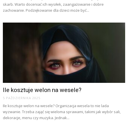
skarb. Warto doceniać ich wysiłek, zaangażowanie i dobre
zachowanie. Podziękowanie dla dzieci może być...
Ile kosztuje welon na wesele?
5 PAŹDZIERNIKA 2025
Ile kosztuje welon na wesele? Organizacja wesela to nie lada
wyzwanie. Trzeba zająć się wieloma sprawami, takimi jak wybór sali,
dekoracje, menu czy muzyka. Jednak...