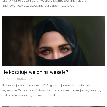
skarb. Warto doceniać ich wysiłek, zaangażowanie i dobre
zachowanie. Podziękowanie dla dzieci może być...
Ile kosztuje welon na wesele?
5 PAŹDZIERNIKA 2025
Ile kosztuje welon na wesele? Organizacja wesela to nie lada
wyzwanie. Trzeba zająć się wieloma sprawami, takimi jak wybór sali,
dekoracje, menu czy muzyka. Jednak...