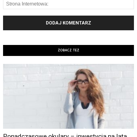
ZOBACZ TEŻ
Ponadczasowe okulary – inwestycja na lata