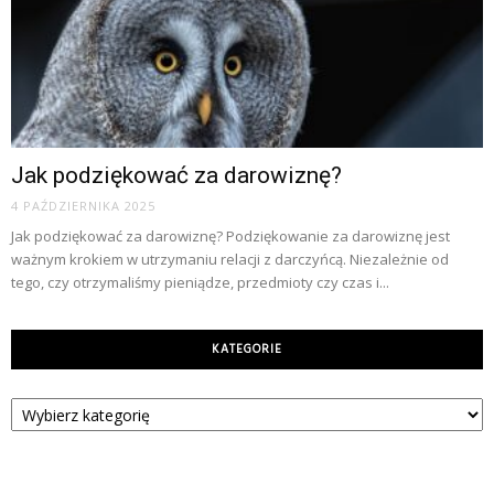
Jak podziękować za darowiznę?
4 PAŹDZIERNIKA 2025
Jak podziękować za darowiznę? Podziękowanie za darowiznę jest
ważnym krokiem w utrzymaniu relacji z darczyńcą. Niezależnie od
tego, czy otrzymaliśmy pieniądze, przedmioty czy czas i...
KATEGORIE
Kategorie