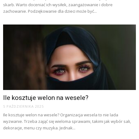
skarb. Warto doceniać ich wysiłek, zaangażowanie i dobre
zachowanie. Podziękowanie dla dzieci może być...
Ile kosztuje welon na wesele?
5 PAŹDZIERNIKA 2025
Ile kosztuje welon na wesele? Organizacja wesela to nie lada
wyzwanie. Trzeba zająć się wieloma sprawami, takimi jak wybór sali,
dekoracje, menu czy muzyka. Jednak...