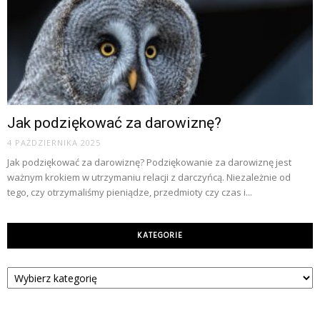
Jak podziękować za darowiznę?
4 PAŹDZIERNIKA 2025
Jak podziękować za darowiznę? Podziękowanie za darowiznę jest
ważnym krokiem w utrzymaniu relacji z darczyńcą. Niezależnie od
tego, czy otrzymaliśmy pieniądze, przedmioty czy czas i...
KATEGORIE
Kategorie