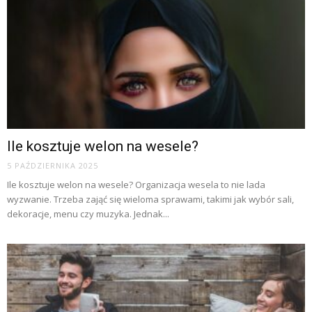
Ile kosztuje welon na wesele?
5 PAŹDZIERNIKA 2025
Ile kosztuje welon na wesele? Organizacja wesela to nie lada
wyzwanie. Trzeba zająć się wieloma sprawami, takimi jak wybór sali,
dekoracje, menu czy muzyka. Jednak...