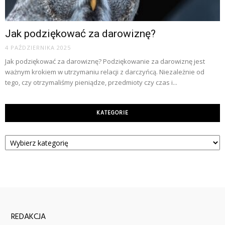
Jak podziękować za darowiznę?
4 PAŹDZIERNIKA 2025
Jak podziękować za darowiznę? Podziękowanie za darowiznę jest
ważnym krokiem w utrzymaniu relacji z darczyńcą. Niezależnie od
tego, czy otrzymaliśmy pieniądze, przedmioty czy czas i...
KATEGORIE
Kategorie
REDAKCJA